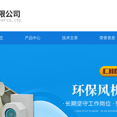
态
产品中心
技术文章
荣誉资质