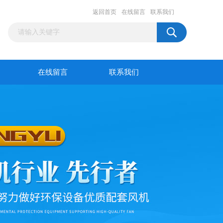
返回首页
在线留言
联系我们
在线留言
联系我们