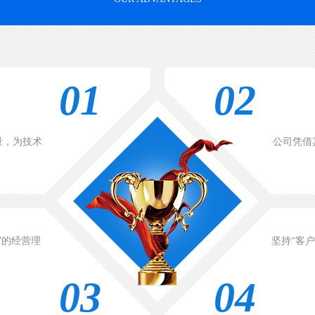
01
02
量，为技术
公司凭借
”的经营理
坚持“客
03
04