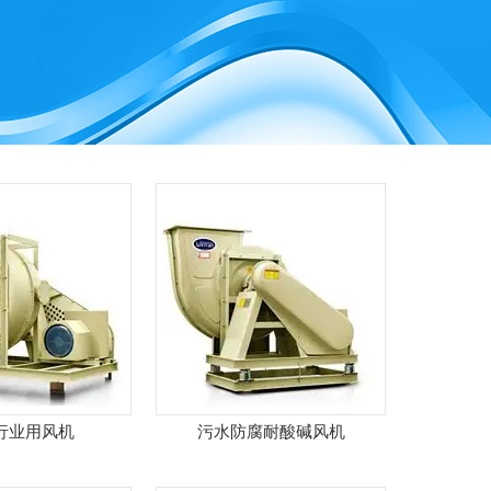
行业用风机
污水防腐耐酸碱风机