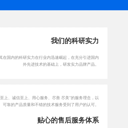
我们的科研实力
其在国内的科研实力在行业内迅速崛起，在充分引进国内
外先进技术的基础上，研发实力品牌产品。
户至上、诚信至上、用心服务、尽善 尽美”的服务理念，以
可靠的产品质量和不错的技术服务受到了用户的认可。
贴心的售后服务体系