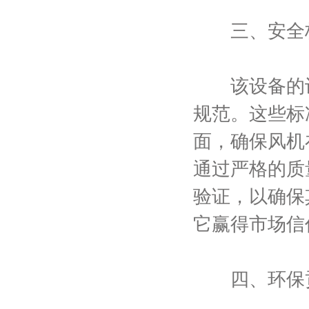
三、安全标
该设备的设
规范。这些标
面，确保风机
通过严格的质
验证，以确保
它赢得市场信
四、环保贡