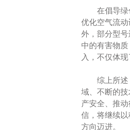
在倡导绿色
优化空气流动
外，部分型号
中的有害物质
入，不仅体现
综上所述，
域、不断的技
产安全、推动
信，将继续以
方向迈进。