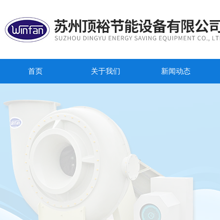
首页
关于我们
新闻动态