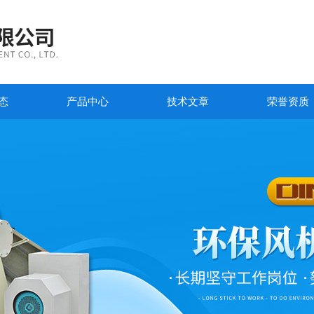
态
产品中心
技术文章
荣誉资质