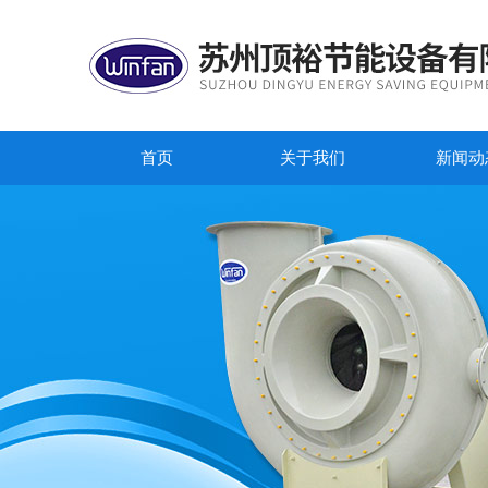
首页
关于我们
新闻动