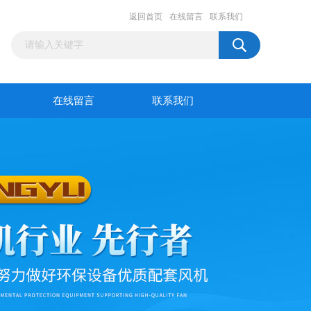
返回首页
在线留言
联系我们
在线留言
联系我们