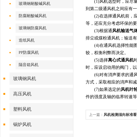
(1)风机选型时，应尽
玻璃钢耐酸碱风机
到第二级通风机之间应有一
防腐耐酸碱风机
(2)在选择通风机前，
等，还应充分考虑环保的要
玻璃钢防腐风机
(3)根据通
风机输送气
排尘或煤粉通风机；输送有
造纸风机
(4)在通风机选择性能
PP防腐风机
较，权衡利弊而决定。
(5)选择
离心式通风机
隔音箱风机
时，应设启动用的阀门，以
(6)对有消声要求的通
玻璃钢风机
方式，采取相应的消声和减
(7)如果选定的
风机叶
高压风机
件的强度及轴的临界转速等
塑料风机
上一篇：
风机检测须向标准看
锅炉风机