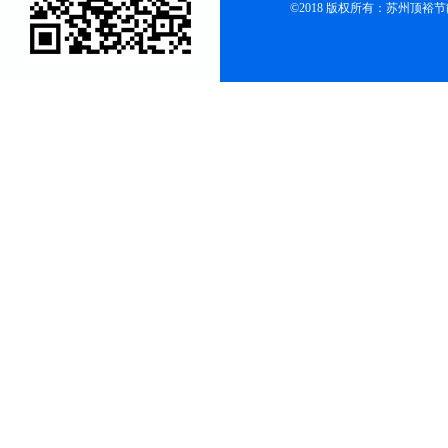
©2018 版权所有：苏州顶裕