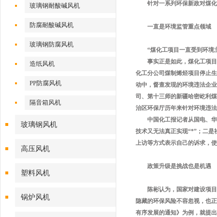
针对一系列环保新政对煤化工
玻璃钢耐酸碱风机
防腐耐酸碱风机
一直是环境监管重点领
玻璃钢防腐风机
“煤化工项目一直受到环境主
事实正是如此，煤化工项目频频
造纸风机
化工分公司煤制烯烃项目停止生
PP防腐风机
动中，督查发现的环境违法企业
司、第十三师的新疆哈密屹利煤
隔音箱风机
治区环保厅历年来针对环境违法
中国化工报记者从国电、华能
玻璃钢风机
技术又无法真正实现“*”；二
上访等方式表示自己的诉求
高压风机
政策升级是挑战也是机
塑料风机
陈彬认为，国家对建设项目与
锅炉风机
隐藏的环保风险不容忽视，也正
有序发展的通知》为例，就提出