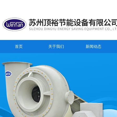
首页
关于我们
新闻动态