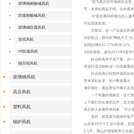
“因为真正的市场就在这里。
玻璃钢耐酸碱风机
司，发展也着实不错。在他看来
防腐耐酸碱风机
与*星有着同样观点的人越来越
开始迅速发展。”
玻璃钢防腐风机
但其实，这一产业真正的沸腾，
注的焦点，曾经的“陶机大王”在
造纸风机
别同比增长43.27%和26.
PP防腐风机
3倍的表现，成为2013年A股市
科达机电并不是个案。在一直
隔音箱风机
塔进行湿法制粉这一污染极重的
科达机电们转型环保的欣欣向
玻璃钢风机
带来深刻改变。统计数据显示，
项目相比，看起来似乎微不足道
高压风机
一个有趣的现象是：这个新兴
上下载打印出来的文件，发文级
塑料风机
真正的大发展即将到来。”不久
是的，政策成为推动环保产业
锅炉风机
山共有10万个工业污染源，是
1-5月，佛山共现场检查企业超