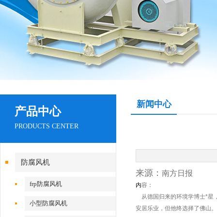
新闻中心
产品中心
PRODUCTS CENTER
防腐风机
来源：
南方日报
frp防腐风机
内
容：
从德国归来的环境学博士*星
小型防腐风机
安居乐业，但他终选择了佛山。