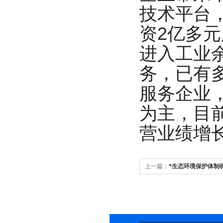
技术平台
资2亿多
进入工业
务，已有
服务企业
为主，目
营业绩增
上一篇：
*生态环境保护体制