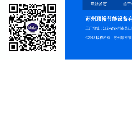
网站首页
关于
苏州顶裕节能设备
工厂地址：江苏省苏州市吴江区
©2018 版权所有：苏州顶裕