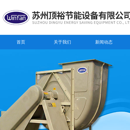
首页
关于我们
新闻动态