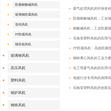
防腐耐酸碱风机
废气处理风机的环保使
玻璃钢防腐风机
防腐耐酸碱风机：工业
造纸风机
耐酸碱风机：工业防腐
PP防腐风机
实验室塑料风机的应用
隔音箱风机
PP防腐风机：高效防腐
玻璃钢风机
钢铁离心风机的工业力
高压风机
化工用废气风机的应用
电镀行业专用风机保障
塑料风机
实验室塑料风机的创新
锅炉风机
钢铁风机