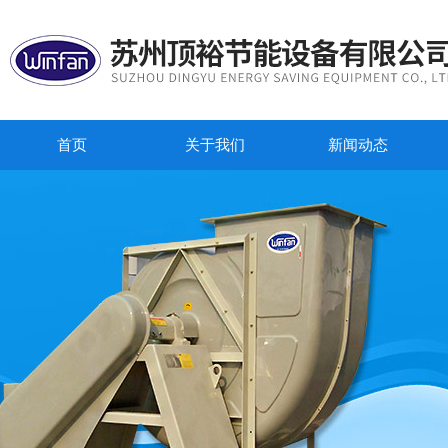
首页
关于我们
新闻动态