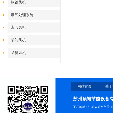
钢铁风机
废气处理系统
离心风机
节能风机
除臭风机
网站首页
关于
苏州顶裕节能设备
工厂地址：江苏省苏州市吴江区