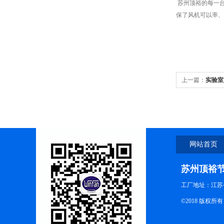
苏州顶裕的每一
保了风机可以率、
上一篇：
实验室
网站首页
苏州顶裕
工厂地址：江苏
©2018 版权