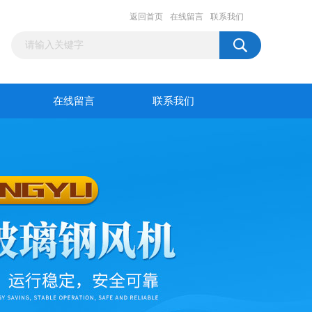
返回首页
在线留言
联系我们
在线留言
联系我们