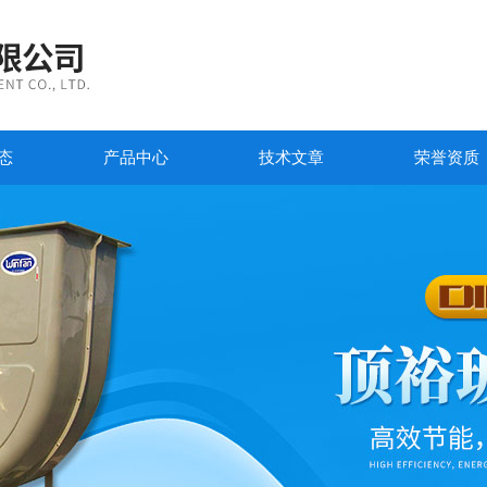
态
产品中心
技术文章
荣誉资质