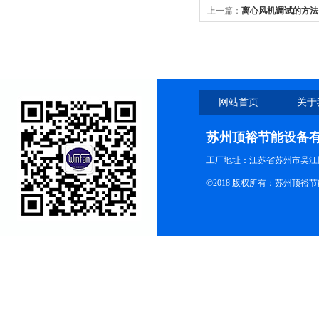
上一篇：
离心风机调试的方法
网站首页
关于
苏州顶裕节能设备
工厂地址：江苏省苏州市吴江区
©2018 版权所有：苏州顶裕