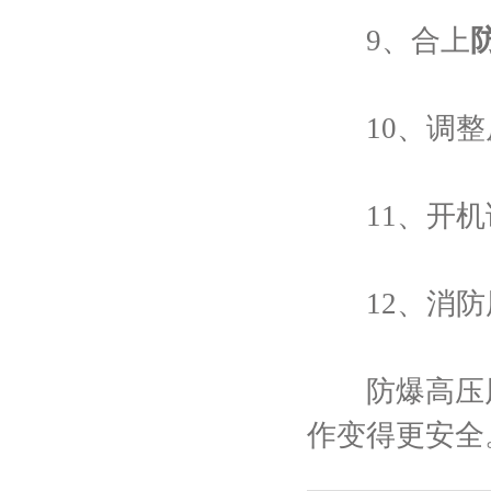
9、合上
10、调整
11、开机试
12、消防用
防爆高压风
作变得更安全