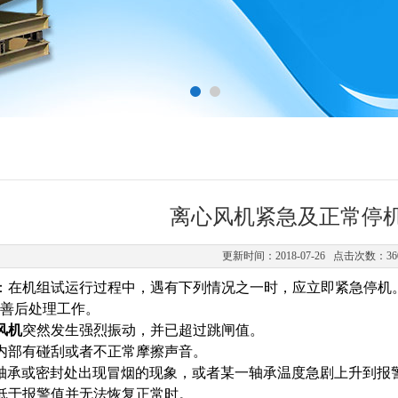
离心风机紧急及正常停
更新时间：2018-07-26 点击次数：36
：在机组试运行过程中，遇有下列情况之一时，应立即紧急停机
善后处理工作。
风机
突然发生强烈振动，并已超过跳闸值。
内部有碰刮或者不正常摩擦声音。
轴承或密封处出现冒烟的现象，或者某一轴承温度急剧上升到报
低于报警值并无法恢复正常时。