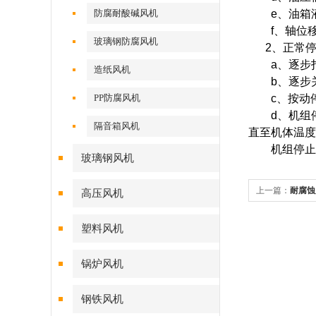
防腐耐酸碱风机
e
、油箱
f
、轴位
玻璃钢防腐风机
2
、正常
a
、逐步
造纸风机
b
、逐步
PP防腐风机
c
、按动
d
、机组
隔音箱风机
直至机体温度
机组停止
玻璃钢风机
上一篇：
耐腐蚀
高压风机
塑料风机
锅炉风机
钢铁风机