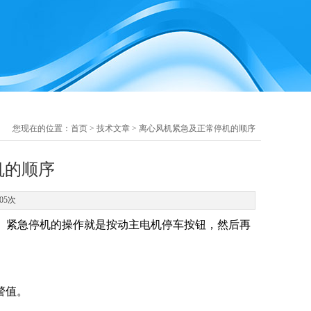
您现在的位置：
首页
>
技术文章
> 离心风机紧急及正常停机的顺序
机的顺序
05次
。紧急停机的操作就是按动主电机停车按钮，然后再
警值。