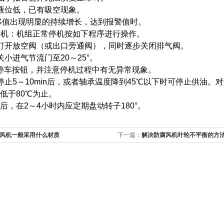
液位低，已有吸空现象。
移值出现明显的持续增长，达到报警值时。
停机：机组正常停机按如下程序进行操作。
打开放空阀（或出口旁通阀），同时逐步关闭排气阀。
关小进气节流门至
20
～
25°
。
停车按钮，并注意停机过程中有无异常现象。
停止
5
～
10min
后，或者轴承温度降到
45
℃以下时可停止供油。对
低于
80
℃为止。
后，在
2
～
4
小时内应定期盘动转子
180°
。
风机一般采用什么材质
下一篇：
解决防腐风机叶轮不平衡的方