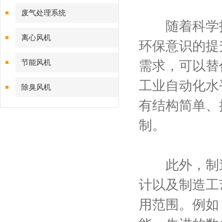
废气处理系统
随着科学技
离心风机
环保意识的提
节能风机
需求，可以替
工业自动化水
除臭风机
有结构简单、
制。
此外，制造
计以及制造工
用范围。例如