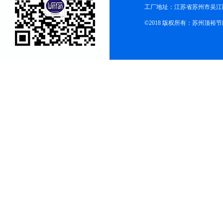
工厂地址：江苏省苏州市吴江区
©2018 版权所有：苏州顶裕