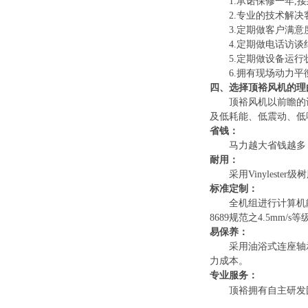
1.
承诺保修一年
,
接
2.
专业的技术解决
3.
定期做客户满意
4.
定期做电话访谈
5.
定期做设备运行
6.
拥有现场动力平
四、选择顶裕风机的理
顶裕风机以前瞻的
及低耗能、低震动、低
省钱：
马力越大省钱越多
耐用：
采用
Vinylester
级树
标准定制：
全机组进行计算机
8689
规范之
4.5mm/s
等
易保养：
采用油浴式连座轴
力成本。
专业服务：
顶裕拥有自主研发