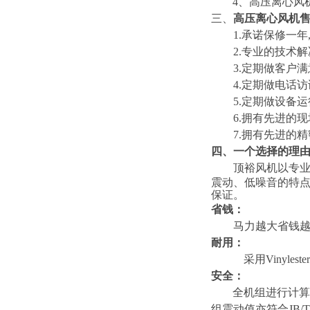
4
、
高压离心风
三、
高压离心风机
1.
承诺保修一年
2.
专业的技术解
3.
定期做客户满
4.
定期做电话访
5.
定期做设备运
6.
拥有先进的现
7
.
拥有先进的精
四、一个选择的理
顶裕风机以专
震动、低噪音的特点
保证。
省钱：
马力越大省钱
耐用：
采用
Vinylester
安全：
全机组进行计算
组震动值亦符合JB/